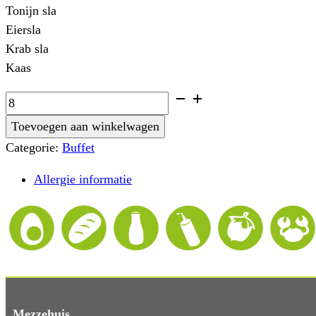
Tonijn sla
Eiersla
Krab sla
Kaas
Broodjes
buffet
Toevoegen aan winkelwagen
(alle
Categorie:
Buffet
broodjes
gegarneerd
Allergie informatie
met
groenten)
aantal
Mezzehuis