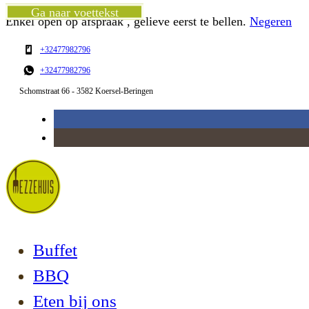
Ga naar hoofdinhoud
Ga naar voettekst
Enkel open op afspraak , gelieve eerst te bellen.
Negeren
+32477982796
+32477982796
Schomstraat 66 - 3582 Koersel-Beringen
Buffet
BBQ
Eten bij ons