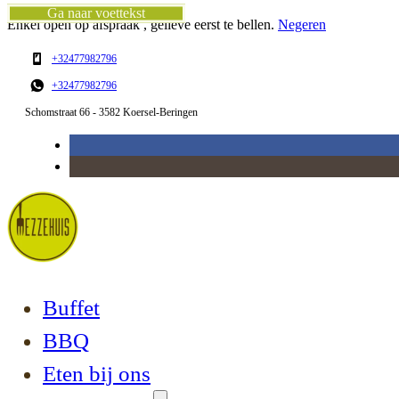
Ga naar hoofdinhoud
Ga naar voettekst
Enkel open op afspraak , gelieve eerst te bellen.
Negeren
+32477982796
+32477982796
Schomstraat 66 - 3582 Koersel-Beringen
Buffet
BBQ
Eten bij ons